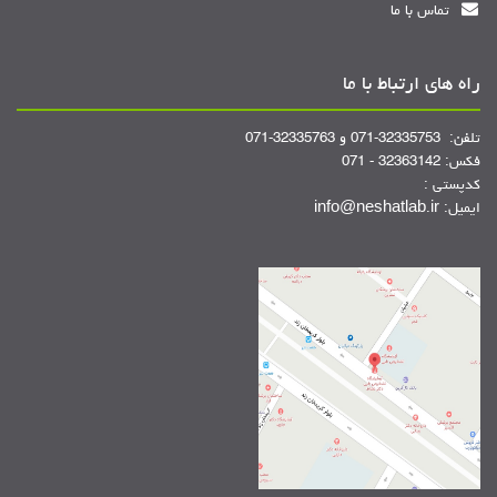
تماس با ما
راه های ارتباط با ما
تلفن: 32335753-071 و 32335763-071
فکس: 32363142 - 071
کدپستی :
ایمیل: info@neshatlab.ir