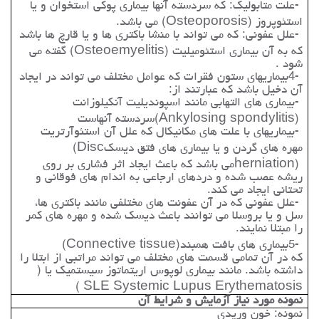
-
علت متابولیک: که سردسته آنها بیماری پوکی استخوان و یا
استئوپروز
(Osteoporosis)
می باشد
.
-
علل عفونی: که می تواند با منشا باکتری ها و یا قارچ ها باشد
که به آن بیماری استئومیلیت
(Osteoemyelitis)
گفته می
شود
.
4-
بیماریهای ستون فقرات که عوامل مختلف می تواند در ایجاد
آن دخیل باشد که عبارتند از
:
-
بیماری های التهابی مانند اسپوندیلیت آنکیلوزانت
(Ankylosing spondylitis)
سردسته آنهاست
-
بیماریهای با علت های مکانیکال که علل آن استئوآرتریت
مهره های گردن و یا بیماری های فتق دیسک
(Disc
herniation)
می باشد که باعث ایجاد اثر فشاری بر روی
ریشه عصب شده و دردهای ارجاعی به اندام های فوقانی و
تحتانی ایجاد می کند
.
-
علل عفونی که در آن عفونت های مختلفی مانند باکتری ها،
سل و یا بروسلا می توانند باعث دیسک شده و مهره های کمر
را مبتلا نمایند
.
5-
بیماری های بافت همبند
(Connective tissue)
که در آن تمامی قسمت های مختلف می تواند مراتبی از ابتلا را
داشته باشد. مانند بیماری لوپوس اریتماتوز سیستمیک یا (
)
SLE Systemic Lupus Erythematosis
نمونه مورد نیاز آزمایش و شرایط آن
نمونه: خون وریدی