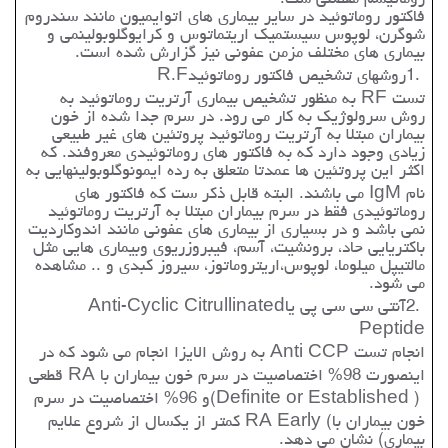
روماتیسم مفصلی ست
.
فاکتور روماتوئید در سایر بیماری های اتوایمیون مانند سندروم
شوگرن، لوپوس سیستمیک اریتماتوس و کرایوگلوبولینمی و
بیماری های مختلف مزمن عفونی نیز گزارش شده است
.
1.
روشهای تشخیص فاکتور روماتوئید
R.F
تست
RF
به منظور تشخیص بیماری آرتریت روماتوئید به
روش سرولوژیک به کار می رود. در سرم جدا شده از خون
بیماران مبتلا به آرتریت روماتوئید پروتئین های غیر طبیعی
زیادی وجود دارد که به فاکتور های روماتوئیدی معروفند. که
اکثر این پروتئین ها عمدتا متعلق به رده ایمونوگلوبولینهایی به
نام
IgM
می باشند. البته قابل ذکر ست که فاکتور های
روماتوئیدی فقط در سرم بیماران مبتلا به آرتریت روماتوئید
نمی باشد و در بسیاری از بیماری های عفونی مانند اندوکاردیت
باکتریایی حاد، برونشیت، آسم، فیبروزریوی وبیماری هایی مثل
مالتیپل میلوما، لوپوس،اریتروماتوز، سیروز کبدی و .. مشاهده
می شود
.
2.
آنتی سی سی پی یا
Anti-Cyclic Citrullinated
Peptide
انجام تست
Anti CCP
به روش الایزا انجام می شود که در
اینصورت 98% اختصاصیت در سرم خون بیماران با
RA
قطعی
(Definite or Established )
و 96% اختصاصیت در سرم
خون بیماران با
RA Early (
کمتر از یکسال از شروع علایم
بیماری) نشان می دهد
.