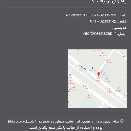
راه های ارتباط با ما
تلفن: 32335753-071 و 32335763-071
فکس: 32363142 - 071
کدپستی :
ایمیل: info@neshatlab.ir
© تمام حقوق مادی و معنوی این سایت متعلق به مجموعه آزمایشگاه های نشاط
بوده و استفاده از مطالب با ذکر منبع بلامانع است.