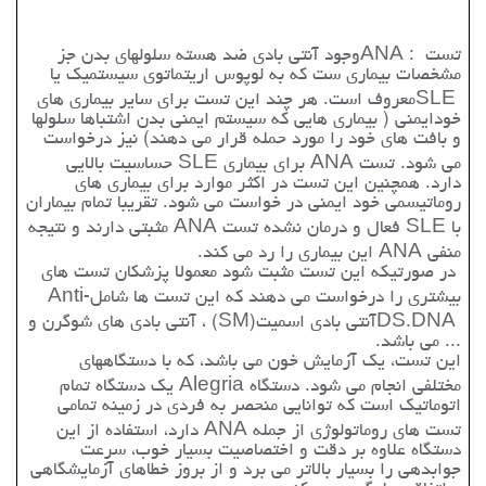
تست
ANA :
وجود آنتی بادی ضد هسته سلولهای بدن جز
مشخصات بیماری ست که به لوپوس اریتماتوی سیستمیک یا
SLE
معروف است. هر چند این تست برای سایر بیماری های
خودایمنی ( بیماری هایی که سیستم ایمنی بدن اشتباها سلولها
و بافت های خود را مورد حمله قرار می دهند) نیز درخواست
می شود. تست
ANA
برای بیماری
SLE
حساسیت بالایی
دارد. همچنین این تست در اکثر موارد برای بیماری های
روماتیسمی خود ایمنی در خواست می شود. تقریبا تمام بیماران
با
SLE
فعال و درمان نشده تست
ANA
مثبتی دارند و نتیجه
منفی
ANA
این بیماری را رد می کند
.
در صورتیکه این تست مثبت شود معمولا پزشکان تست های
بیشتری را درخواست می دهند که این تست ها شامل
Anti-
DS.DNA
آنتی بادی اسمیت
(SM)
، آنتی بادی های شوگرن و
... می باشد
.
این تست، یک آزمایش خون می باشد، که با دستگاههای
مختلفی انجام می شود. دستگاه
Alegria
یک دستگاه تمام
اتوماتیک
است که توانایی منحصر به فردی در زمینه تمامی
تست های روماتولوژی از جمله
ANA
دارد، استفاده از این
دستگاه علاوه بر دقت و اختصاصیت بسیار خوب، سرعت
جوابدهی را بسیار بالاتر می برد و از بروز خطاهای آزمایشگاهی