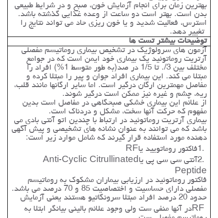
بهترین زمان برای انجام آزمایش خون، صبح و در شرایط طبیعی
بدن است. بهتر است دو ساعت از وعده غذایی گذشته باشد.
استرس، فعالیت شدید و یا خون ریزی حاد می تواند نتایج را
تغییر دهد.
توضیحات بیشتر تست ها
آزمون های سرولوژیک در تشخیص بیماری روماتیسم مفصلی
آرتریت روماتوئید یک بیماری خود ایمن است که در جوامع
مختلف بین 3/. تا 1/5 در صد(به طور متوسط 1%) افراد را
مبتلا می کند. این بیماری افراد جوان و پیر را مبتلا کرده و
مفاصل مهمترین ارگان درگیر است. اما سایر ارگانها مانند قلب،
ریه، چشم و غیره نیز ممکن است درگیر شوند
.
از علائم این بیماری خشکی صبحگاهی در مفاصل است بدین
مفهوم که حرکت آنها سخت، مشکل و دردناک است
.
بیماری آرتریت روماتوئید در ارتباط با چندین اتو آنتی بادی می
باشد که می توانند به عنوان نشانه های تشخیصی و پیش آگهی
دهنده مورد استفاده قرار گیرند که شامل موارد زیر است
:
1.
فاکتور روماتویید یا
RF
2.
آنتی سی سی پی یا
Anti-Cyclic Citrullinated
Peptide
فاکتور روماتوئید در ارزیابی بیماران مشکوک به روماتیسم
مفصلی دارای حساسیت و اختصاصیت 85 و 70 درصد می باشد.
حدود 20 درصد افراد مبتلا سرونگاتیو هستند یعنی آزمایش
RF
در آنها منفی ست ولی وجود علائم بالینی بیانگر ابتلا به