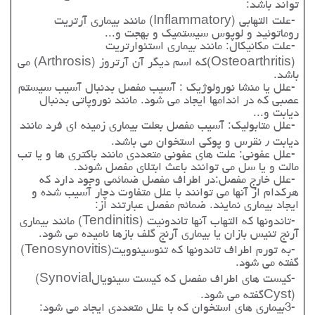
تواند باشد
:
-
علت التهابی
(Inflammatory)
مانند بیماری آرتریت
روماتوئید و لوپوس سیستمیک و بهجت و
...
-
علت مکانیکال: مانند بیماری استئوارتریت
(Osteoarthritis)
که اسم دیگر آن آرتروز
(Arthrosis)
می
باشد
.
-
علل یا منشا نورولوژیک : آسیب مفصل بدنبال آسیب سیستم
عصبی که در اندامها ایجاد می شود. مانند نوروپاتی بدنبال
دیابت و
...
-
علل متابولیک: آسیب مفصل بعلت بیماری زمینه ای فرد مانند
دیابت
٫
نقرس و پوکی استخوان می باشد
.
-
علل عفونی: علت های عفونی متعددی مانند باکتری ها و یا تب
مالت و یا سل می توانند باعث ابتلای مفصل شوند
.
-
علل خارج مفصل:در اطراف مفصل ضمائمی وجود دارد که
هرکدام از آنها می توانند با علل متفاوت دچار آسیب شده و
ایجاد بیماری نمایند. ضمائم مفصل عبارتند از
:
-
تاندونها که التهاب آنها تاندونیت
(Tendinitis)
مانند بیماری
آرنج تنیس بازان یا بیماری آرنج گلف بازها نامیده می شود
.
-
به تورم اطراف تاندونها که تنوسینوویت
(Tenosynovitis)
گفته می شود
.
-
کیست های اطراف مفصل که کیست سینویال
(Synovial
Cyst)
گفته می شود
.
3-
بیماری های استخوان که با علل متعددی ایجاد می شود
: