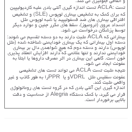
و اتفاقی جلوگیری می کند.
تست
ACLA:
تست اندازه گیری آنتی بادی علیه کاردیولیپین
که برای کمک به تشخیص بیماری لوپوس
(SLE)
و تشخیص
افتراقی بیماری های ضد فسفولیپید یا شبه لوپوس مثل
انسداد عروق (ترومبوز)، سقط های مکرر جنین و موارد دیگر
توسط پزشکان درخواست می شود
.
بیمارانی که
ACLA
مثبت دارند به دو دسته تقسیم می شوند
:
دسته اول بیمارانی که یک بیماری خودایمنی شناخته شده (مثل
لوپوس) دارند و دسته دوم که هیچ شواهدی دال بر بیماری
خودایمنی ندارند و تنها علائمی که دارند افزایش انعقاد پذیری
خون است. گاهی این بیماری در اثر مصرف داروها یا ابتلا به
عفونت ایجاد می شود
.
نتیجه مثبت تست
ACLA
می تواند تست های تشخیصی
عفونت سفلیس مثل
VDRL
و یا
PPR
را به طور کاذب و غیر
واقعی مثبت کند
.
اندازه گیری این آنتی بادی که
در گروه تست های روماتولوژی
قرار می گیرد، با کمک دستگاه
Alegria
از حساسیت و دقت
بالایی برخوردار است.